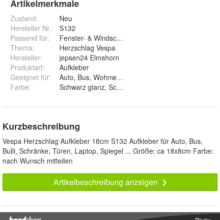
Artikelmerkmale
Zustand:
Neu
Hersteller Nr.:
S132
Passend für
:
Fenster- & Windschutzscheibe
Thema
:
Herzschlag Vespa
Hersteller
:
jepsen24 Elmshorn
Produktart
:
Aufkleber
Geeignet für
:
Auto, Bus, Wohnwagen, Wand, Fenster, Laptop
Farbe
:
Schwarz glanz, Schwarz matt, Weiß glanz, Weiß matt,
Kurzbeschreibung
Vespa Herzschlag Aufkleber 18cm S132 Aufkleber für Auto, Bus,
Bulli, Schränke, Türen, Laptop, Spiegel ... Größe: ca 18x8cm Farbe:
nach Wunsch mitteilen
Artikelbeschreibung anzeigen