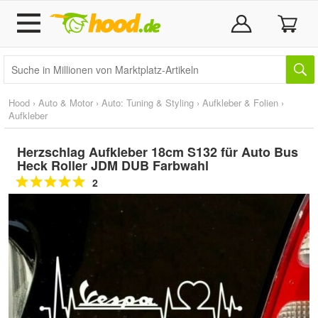
Hood
›
Auto & Motor
›
Auto: Tuning & Styling
›
Aufkleber & Folien
›
Aufkleber
Herzschlag Aufkleber 18cm S132 für Auto Bus
Heck Roller JDM DUB Farbwahl
2