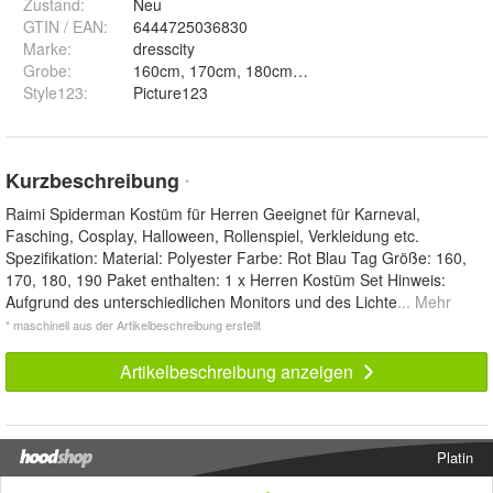
Zustand:
Neu
GTIN / EAN:
6444725036830
Marke:
dresscity
Grobe
:
160cm, 170cm, 180cm und 190cm
Style123
:
Picture123
Kurzbeschreibung
*
Raimi Spiderman Kostüm für Herren Geeignet für Karneval,
Fasching, Cosplay, Halloween, Rollenspiel, Verkleidung etc.
Spezifikation: Material: Polyester Farbe: Rot Blau Tag Größe: 160,
170, 180, 190 Paket enthalten: 1 x Herren Kostüm Set Hinweis:
Aufgrund des unterschiedlichen Monitors und des Lichte
... Mehr
* maschinell aus der Artikelbeschreibung erstellt
Artikelbeschreibung anzeigen
Platin