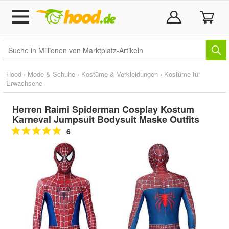
Hood
›
Mode & Schuhe
›
Kostüme & Verkleidungen
›
Kostüme für
Erwachsene
Herren Raimi Spiderman Cosplay Kostum
Karneval Jumpsuit Bodysuit Maske Outfits
6