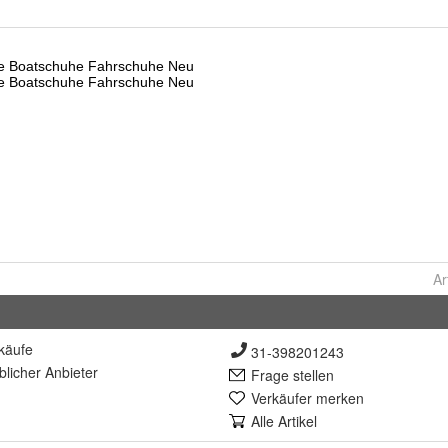
Ar
käufe
31-398201243
lich
er Anbieter
Frage stellen
Verkäufer merken
Alle Artikel