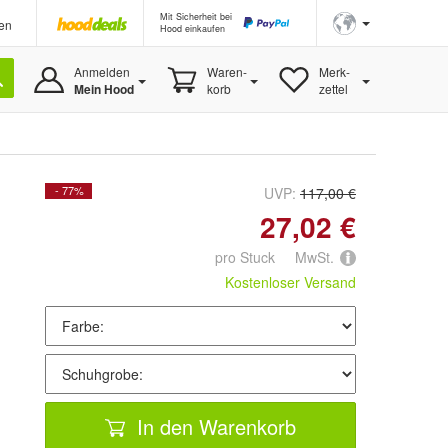
Mit Sicherheit bei
en
Hood einkaufen
Anmelden
Waren-
Merk-
Mein Hood
korb
zettel
- 77%
UVP:
117,00 €
27,02 €
pro Stuck MwSt.
Kostenloser Versand
In den Warenkorb