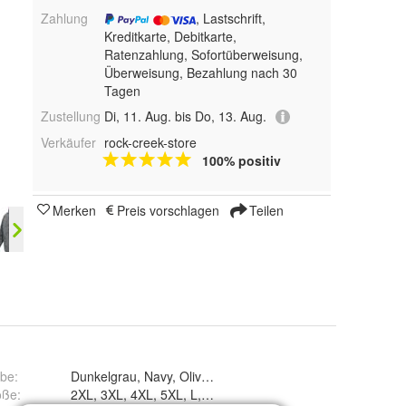
Zahlung
, Lastschrift,
Kreditkarte, Debitkarte,
Ratenzahlung, Sofortüberweisung,
Überweisung, Bezahlung nach 30
Tagen
Zustellung
Di, 11. Aug. bis Do, 13. Aug.
Verkäufer
rock-creek-store
100% positiv
Merken
Preis vorschlagen
Teilen
rbe
:
Dunkelgrau, Navy, Olive und Schwarz
öße
:
2XL, 3XL, 4XL, 5XL, L, M, S und XL