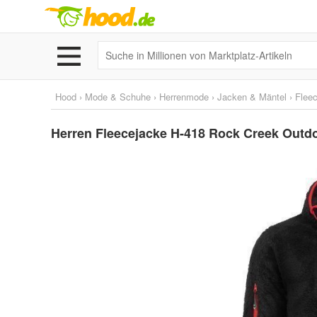
Hood
›
Mode & Schuhe
›
Herrenmode
›
Jacken & Mäntel
›
Flee
Herren Fleecejacke H-418 Rock Creek Out