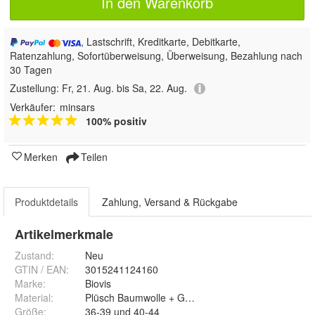
In den Warenkorb
, Lastschrift, Kreditkarte, Debitkarte,
Ratenzahlung, Sofortüberweisung, Überweisung, Bezahlung nach
30 Tagen
Zustellung:
Fr, 21. Aug. bis Sa, 22. Aug.
Verkäufer:
minsars
100% positiv
Merken
Teilen
Produktdetails
Zahlung, Versand & Rückgabe
Artikelmerkmale
Zustand:
Neu
GTIN / EAN:
3015241124160
Marke:
Biovis
Material
:
Plüsch Baumwolle + Gummi
Größe
:
36-39 und 40-44