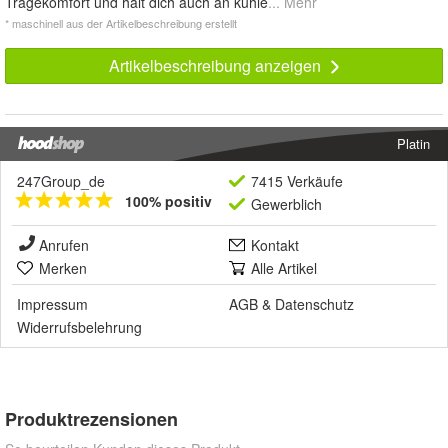
Tragekomfort und hält dich auch an kühle
... Mehr
* maschinell aus der Artikelbeschreibung erstellt
Artikelbeschreibung anzeigen
Platin
247Group_de
7415 Verkäufe
100% positiv
Gewerblich
Anrufen
Kontakt
Merken
Alle Artikel
Impressum
AGB
&
Datenschutz
Widerrufsbelehrung
Produktrezensionen