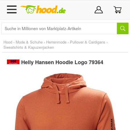
Hood
›
Mode & Schuhe
›
Herrenmode
›
Pullover & Cardigans
›
Sweatshirts & Kapuzenjacken
Helly Hansen Hoodie Logo 79364