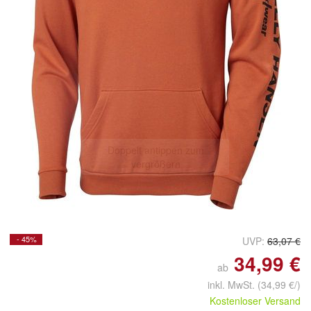
Doppelt antippen zum
vergrößern
- 45%
UVP:
63,07 €
34,99 €
ab
inkl. MwSt.
(34,99 €/)
Kostenloser Versand