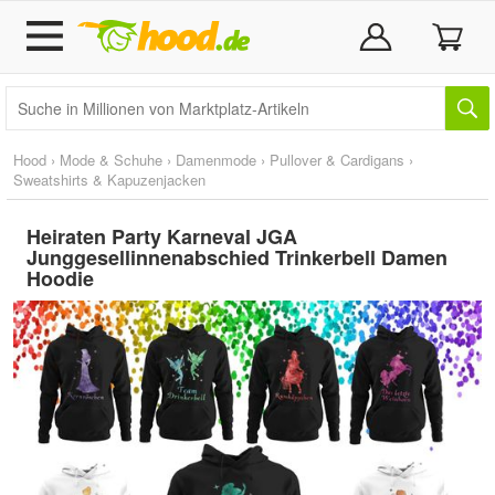
Hood
›
Mode & Schuhe
›
Damenmode
›
Pullover & Cardigans
›
Sweatshirts & Kapuzenjacken
Heiraten Party Karneval JGA
Junggesellinnenabschied Trinkerbell Damen
Hoodie