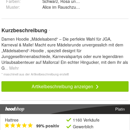
Farben
:
Schwarz, Rosa und Weiß
Muster
:
Alice im Rauschzustand, Ginderella, Die Schön
Kurzbeschreibung
*
Damen Hoodie „Mädelsabend“ – Die perfekte Wahl für JGA,
Karneval & Malle! Macht eure Mädelsrunde unvergesslich mit dem
„Mädelsabend“-Hoodie , speziell designt für
Junggesellinnenabschiede, Karnevalspartys oder eure legendären
Urlaubsabenteuer auf Mallorca! Ein echter Hingucker, mit dem ihr als
G
... Mehr
* maschinell aus der Artikelbeschreibung erstellt
Artikelbeschreibung anzeigen
Platin
Hattree
1160 Verkäufe
99% positiv
Gewerblich