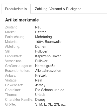
Produktdetails
Zahlung, Versand & Rückgabe
Artikelmerkmale
Zustand:
Neu
Marke:
Hattree
Farbrichtung
:
Mehrfarbig
Material
:
100% Baumwolle
Abteilung
:
Damen
Stil
:
Pullover
Produktart
:
Kapuzenpullover
Verschluss
:
Pullover
Größenkategorie
:
Normalgröße
Besonderheiten
:
Alle Jahreszeiten
Anlass
:
Freizeit
Vintage
:
Nein
Gewebeart
:
Jersey
Charakter
:
Die Schöne und das Bier
Thema
:
Urlaub
Charakter Familie
:
Disney
Größe
:
S, M, L, XL, 2XL und 3XL