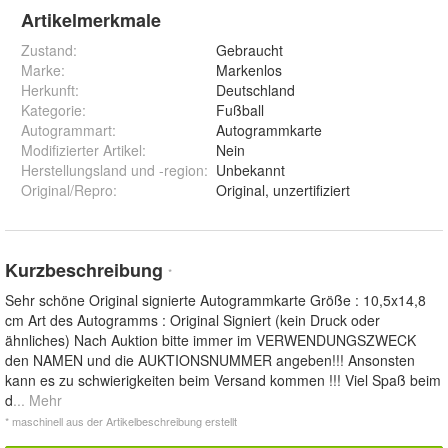
Artikelmerkmale
Zustand:
Gebraucht
Marke:
Markenlos
Herkunft
:
Deutschland
Kategorie
:
Fußball
Autogrammart
:
Autogrammkarte
Modifizierter Artikel
:
Nein
Herstellungsland und -region
:
Unbekannt
Original/Repro
:
Original, unzertifiziert
Kurzbeschreibung
*
Sehr schöne Original signierte Autogrammkarte Größe : 10,5x14,8
cm Art des Autogramms : Original Signiert (kein Druck oder
ähnliches) Nach Auktion bitte immer im VERWENDUNGSZWECK
den NAMEN und die AUKTIONSNUMMER angeben!!! Ansonsten
kann es zu schwierigkeiten beim Versand kommen !!! Viel Spaß beim
d
... Mehr
* maschinell aus der Artikelbeschreibung erstellt