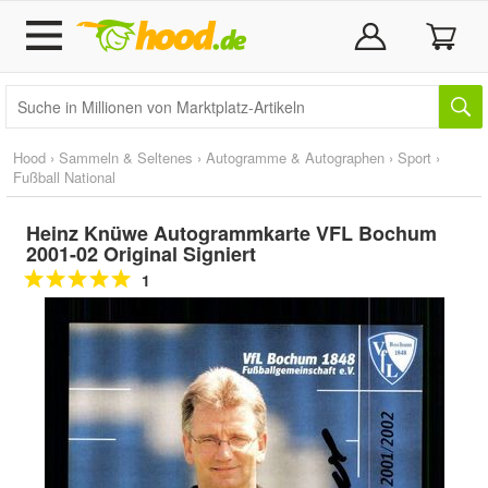
Hood
›
Sammeln & Seltenes
›
Autogramme & Autographen
›
Sport
›
Fußball National
Heinz Knüwe Autogrammkarte VFL Bochum
2001-02 Original Signiert
1