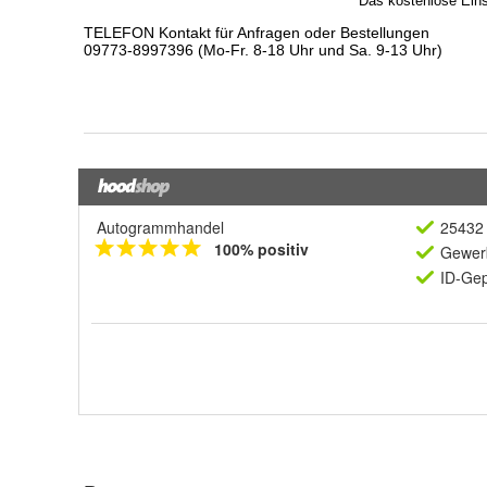
Autogrammhandel
25432 
100% positiv
Gewerb
ID-Gep