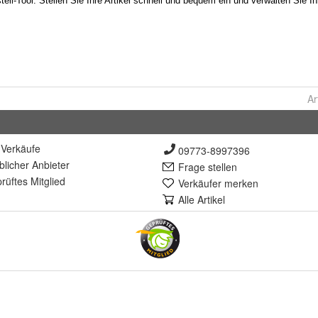
Ar
Verkäufe
09773-8997396
lich
er Anbieter
Frage stellen
rüft
es Mitglied
Verkäufer merken
Alle Artikel