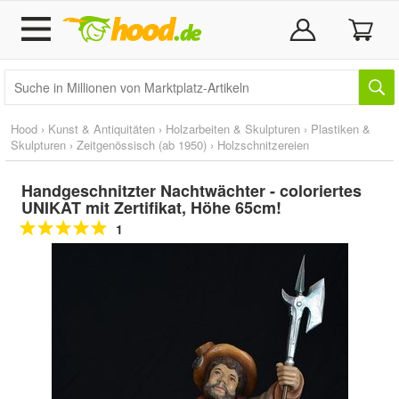
Hood
›
Kunst & Antiquitäten
›
Holzarbeiten & Skulpturen
›
Plastiken &
Skulpturen
›
Zeitgenössisch (ab 1950)
›
Holzschnitzereien
Handgeschnitzter Nachtwächter - coloriertes
UNIKAT mit Zertifikat, Höhe 65cm!
1