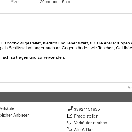
Size
:
20cm und 15cm
Ar
erkäufe
33624151635
lich
er Anbieter
Frage stellen
Verkäufer merken
Alle Artikel