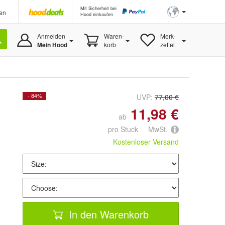
Mit Sicherheit bei
en
Hood einkaufen
Anmelden
Waren-
Merk-
Mein Hood
korb
zettel
- 84%
UVP:
77,00 €
11,98 €
ab
pro Stuck MwSt.
Kostenloser Versand
In den Warenkorb