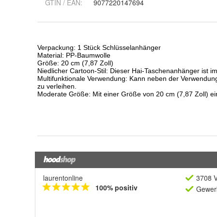
GTIN / EAN:
9077220147694
laurentonline
3708 V
100% positiv
Gewerb