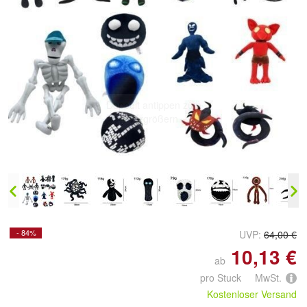
Doppelt antippen zum
vergrößern
- 84%
UVP:
64,00 €
10,13 €
ab
pro Stuck MwSt.
Kostenloser Versand