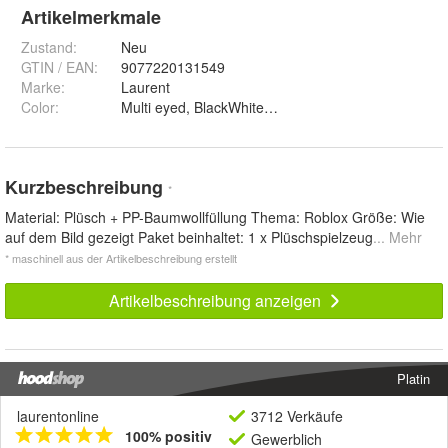
Artikelmerkmale
Zustand:
Neu
GTIN / EAN:
9077220131549
Marke:
Laurent
Color
:
Multi eyed, BlackWhite A, Blue Eyes, Skeleton A, Ba
Kurzbeschreibung
*
Material: Plüsch + PP-Baumwollfüllung Thema: Roblox Größe: Wie
auf dem Bild gezeigt Paket beinhaltet: 1 x Plüschspielzeug
... Mehr
* maschinell aus der Artikelbeschreibung erstellt
Artikelbeschreibung anzeigen
Platin
laurentonline
3712 Verkäufe
100% positiv
Gewerblich