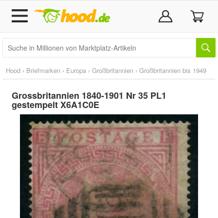
Hood
›
Briefmarken
›
Europa
›
Großbritannien
›
Großbritannien bis 1949
Grossbritannien 1840-1901 Nr 35 PL1
gestempelt X6A1C0E