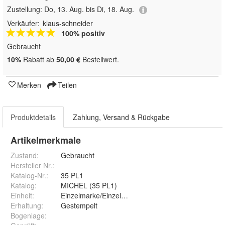
Zustellung:
Do, 13. Aug. bis Di, 18. Aug.
Verkäufer:
klaus-schneider
100% positiv
Gebraucht
10%
Rabatt ab
50,00 €
Bestellwert.
Merken
Teilen
Produktdetails
Zahlung, Versand & Rückgabe
Artikelmerkmale
Zustand:
Gebraucht
Hersteller Nr.:
Katalog-Nr.
:
35 PL1
Katalog
:
MICHEL (35 PL1)
Einheit
:
Einzelmarke/Einzelstück
Erhaltung
:
Gestempelt
Bogenlage
: