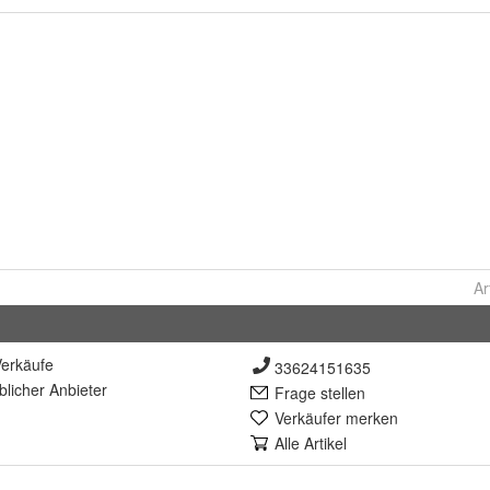
Ar
erkäufe
33624151635
lich
er Anbieter
Frage stellen
Verkäufer merken
Alle Artikel