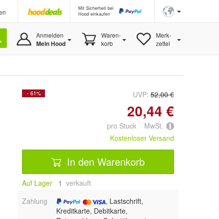
Mit Sicherheit bei
en
Hood einkaufen
Anmelden
Waren-
Merk-
Mein Hood
korb
zettel
- 61%
UVP:
52,00 €
20,44 €
pro Stuck MwSt.
Kostenloser Versand
In den Warenkorb
Auf Lager
1
 verkauft
Zahlung
, Lastschrift,
Kreditkarte, Debitkarte,