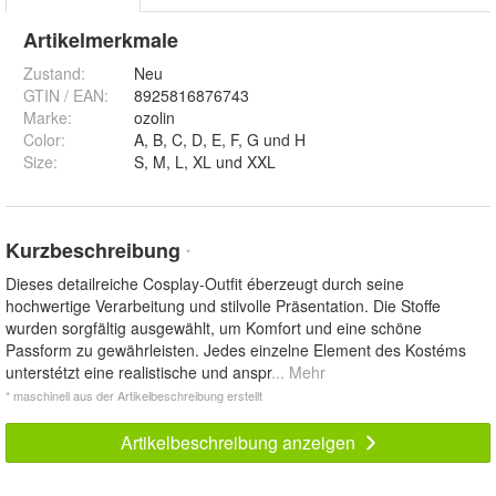
Artikelmerkmale
Zustand:
Neu
GTIN / EAN:
8925816876743
Marke:
ozolin
Color
:
A, B, C, D, E, F, G und H
Size
:
S, M, L, XL und XXL
Kurzbeschreibung
*
Dieses detailreiche Cosplay-Outfit éberzeugt durch seine
hochwertige Verarbeitung und stilvolle Präsentation. Die Stoffe
wurden sorgfältig ausgewählt, um Komfort und eine schöne
Passform zu gewährleisten. Jedes einzelne Element des Kostéms
unterstétzt eine realistische und anspr
... Mehr
* maschinell aus der Artikelbeschreibung erstellt
Artikelbeschreibung anzeigen