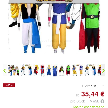
Doppelt antippen zum
vergrößern
- 65%
UVP:
101,00 €
35,44 €
ab
pro Stuck MwSt.
Kostenloser Versand