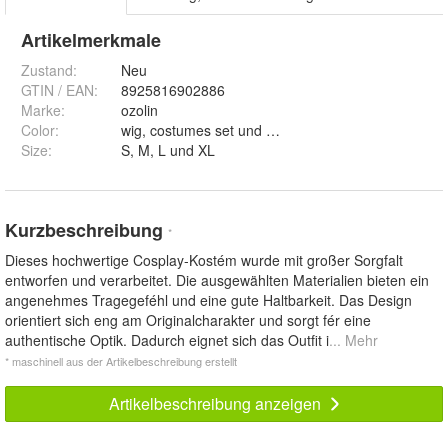
Artikelmerkmale
Zustand:
Neu
GTIN / EAN:
8925816902886
Marke:
ozolin
Color
:
wig, costumes set und costumes and wig
Size
:
S, M, L und XL
Kurzbeschreibung
*
Dieses hochwertige Cosplay-Kostém wurde mit großer Sorgfalt
entworfen und verarbeitet. Die ausgewählten Materialien bieten ein
angenehmes Tragegeféhl und eine gute Haltbarkeit. Das Design
orientiert sich eng am Originalcharakter und sorgt fér eine
authentische Optik. Dadurch eignet sich das Outfit i
... Mehr
* maschinell aus der Artikelbeschreibung erstellt
Artikelbeschreibung anzeigen