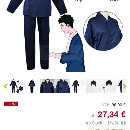
Doppelt antippen zum
vergrößern
- 72%
UVP:
96,00 €
27,34 €
ab
pro Stuck MwSt.
Kostenloser Versand