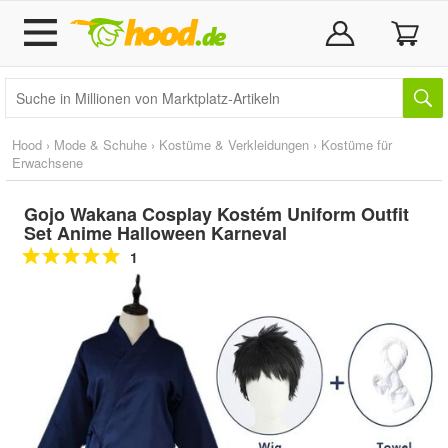
Hood
›
Mode & Schuhe
›
Kostüme & Verkleidungen
›
Kostüme für
Erwachsene
Gojo Wakana Cosplay Kostém Uniform Outfit
Set Anime Halloween Karneval
1