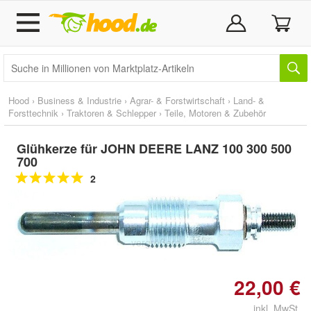
Hood
›
Business & Industrie
›
Agrar- & Forstwirtschaft
›
Land- &
Forsttechnik
›
Traktoren & Schlepper
›
Teile, Motoren & Zubehör
Glühkerze für JOHN DEERE LANZ 100 300 500
700
2
Doppelt antippen zum
vergrößern
22,00 €
inkl. MwSt.