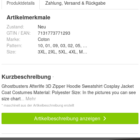
Produktdetails
Zahlung, Versand & Rückgabe
Artikelmerkmale
Zustand:
Neu
GTIN / EAN:
7131773771293
Marke:
Coton
Pattern
:
10, 01, 09, 03, 02, 05, 06, 08 und 07
Size
:
3XL, 2XL, 5XL, 4XL, M, S, XL und L
Kurzbeschreibung
*
Ghostbusters Afterlife 3D Zipper Hoodie Sweatshirt Cosplay Jacket
Coat Costumes Material: Polyester Size: In the pictures you can see
size chart
... Mehr
* maschinell aus der Artikelbeschreibung erstellt
Artikelbeschreibung anzeigen