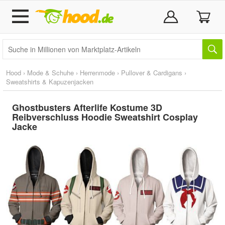
Hood
›
Mode & Schuhe
›
Herrenmode
›
Pullover & Cardigans
›
Sweatshirts & Kapuzenjacken
Ghostbusters Afterlife Kostume 3D
Reibverschluss Hoodie Sweatshirt Cosplay
Jacke