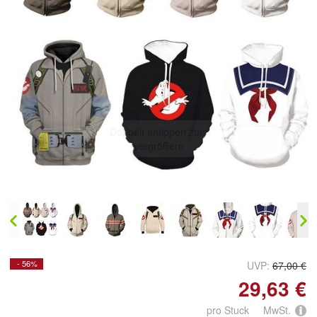
Doppelt antippen zum
vergrößern
- 56%
UVP:
67,00 €
29,63 €
pro Stuck MwSt.