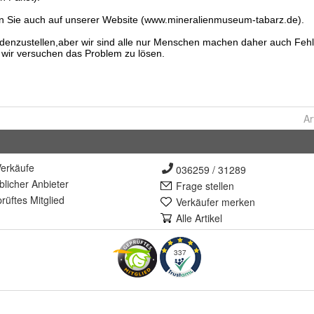
Ar
erkäufe
036259 / 31289
lich
er Anbieter
Frage stellen
rüft
es Mitglied
Verkäufer merken
Alle Artikel
337