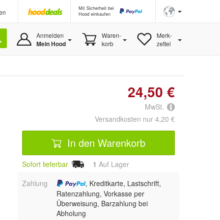
Mit Sicherheit bei
en
Hood einkaufen
Anmelden
Waren-
Merk-
Mein Hood
korb
zettel
24,50 €
MwSt.
Versandkosten nur 4,20 €
In den Warenkorb
Sofort lieferbar
1
Auf Lager
Zahlung
, Kreditkarte, Lastschrift,
Ratenzahlung, Vorkasse per
Überweisung, Barzahlung bei
Abholung