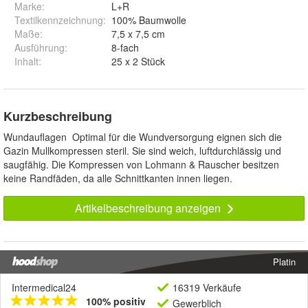
Marke:
L+R
Textilkennzeichnung
:
100% Baumwolle
Maße
:
7,5 x 7,5 cm
Ausführung
:
8-fach
Inhalt
:
25 x 2 Stück
Kurzbeschreibung
Wundauflagen Optimal für die Wundversorgung eignen sich die
Gazin Mullkompressen steril. Sie sind weich, luftdurchlässig und
saugfähig. Die Kompressen von Lohmann & Rauscher besitzen
keine Randfäden, da alle Schnittkanten innen liegen.
Artikelbeschreibung anzeigen
Platin
Intermedical24
16319 Verkäufe
100% positiv
Gewerblich