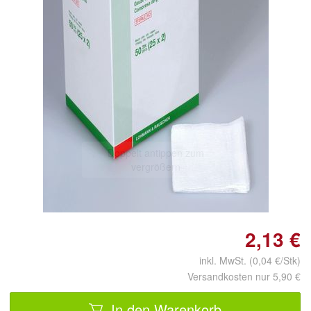
Doppelt antippen zum
vergrößern
2,13 €
inkl. MwSt. (0,04 €/Stk)
Versandkosten nur 5,90 €
In den Warenkorb