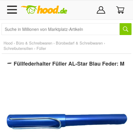
Hood
›
Büro & Schreibwaren
›
Bürobedarf & Schreibwaren
›
Schreibutensilien
›
Füller
Füllfederhalter Füller AL-Star Blau Feder: M