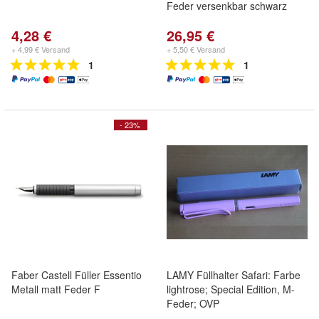
Feder versenkbar schwarz
4,28 €
26,95 €
+ 4,99 € Versand
+ 5,50 € Versand
1
1
- 23%
Faber Castell Füller Essentio
LAMY Füllhalter Safari: Farbe
Metall matt Feder F
lightrose; Special Edition, M-
Feder; OVP