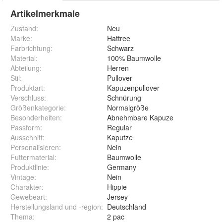
Artikelmerkmale
Zustand:
Neu
Marke:
Hattree
Farbrichtung
:
Schwarz
Material
:
100% Baumwolle
Abteilung
:
Herren
Stil
:
Pullover
Produktart
:
Kapuzenpullover
Verschluss
:
Schnürung
Größenkategorie
:
Normalgröße
Besonderheiten
:
Abnehmbare Kapuze
Passform
:
Regular
Ausschnitt
:
Kaputze
Personalisieren
:
Nein
Futtermaterial
:
Baumwolle
Produktlinie
:
Germany
Vintage
:
Nein
Charakter
:
Hippie
Gewebeart
:
Jersey
Herstellungsland und -region
:
Deutschland
Thema
:
2 pac