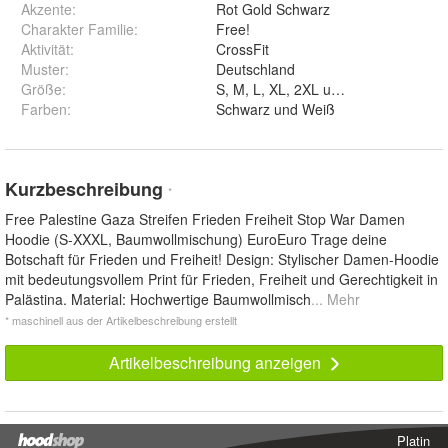
Akzente
:
Rot Gold Schwarz
Charakter Familie
:
Free!
Aktivität
:
CrossFit
Muster
:
Deutschland
Größe
:
S, M, L, XL, 2XL und 3XL
Farben
:
Schwarz und Weiß
Kurzbeschreibung
*
Free Palestine Gaza Streifen Frieden Freiheit Stop War Damen
Hoodie (S-XXXL, Baumwollmischung) EuroEuro Trage deine
Botschaft für Frieden und Freiheit! Design: Stylischer Damen-Hoodie
mit bedeutungsvollem Print für Frieden, Freiheit und Gerechtigkeit in
Palästina. Material: Hochwertige Baumwollmisch
... Mehr
* maschinell aus der Artikelbeschreibung erstellt
Artikelbeschreibung anzeigen
Platin