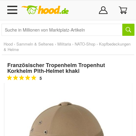
Hood
›
Sammeln & Seltenes
›
Militaria
›
NATO-Shop
›
Kopfbedeckungen
& Helme
Französischer Tropenhelm Tropenhut
Korkhelm Pith-Helmet khaki
5