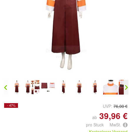
Doppelt antippen zum
vergrößern
- 47%
UVP:
76,00 €
39,96 €
ab
pro Stuck MwSt.
Kostenloser Versand