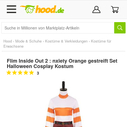
Hood
›
Mode & Schuhe
›
Kostüme & Verkleidungen
›
Kostüme für
Erwachsene
Flim Inside Out 2 : nxiety Orange gestreift Set
Halloween Cosplay Kostum
3