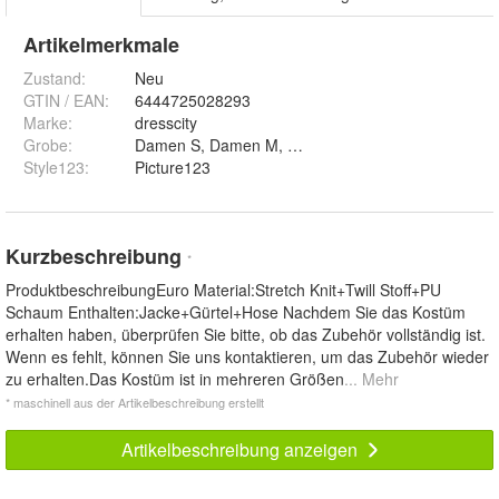
Artikelmerkmale
Zustand:
Neu
GTIN / EAN:
6444725028293
Marke:
dresscity
Grobe
:
Damen S, Damen M
Style123
:
Picture123
Kurzbeschreibung
*
ProduktbeschreibungEuro Material:Stretch Knit+Twill Stoff+PU
Schaum Enthalten:Jacke+Gürtel+Hose Nachdem Sie das Kostüm
erhalten haben, überprüfen Sie bitte, ob das Zubehör vollständig ist.
Wenn es fehlt, können Sie uns kontaktieren, um das Zubehör wieder
zu erhalten.Das Kostüm ist in mehreren Größen
... Mehr
* maschinell aus der Artikelbeschreibung erstellt
Artikelbeschreibung anzeigen