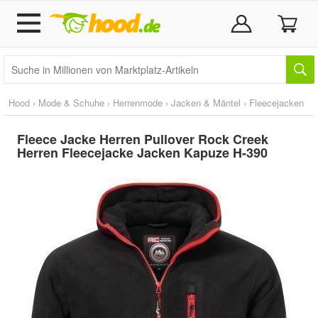
Hood
›
Mode & Schuhe
›
Herrenmode
›
Jacken & Mäntel
›
Fleecejacken
Fleece Jacke Herren Pullover Rock Creek
Herren Fleecejacke Jacken Kapuze H-390