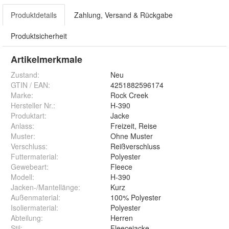
Produktdetails
Zahlung, Versand & Rückgabe
Produktsicherheit
Artikelmerkmale
Zustand:
Neu
GTIN / EAN:
4251882596174
Marke:
Rock Creek
Hersteller Nr.:
H-390
Produktart
:
Jacke
Anlass
:
Freizeit, Reise
Muster
:
Ohne Muster
Verschluss
:
Reißverschluss
Futtermaterial
:
Polyester
Gewebeart
:
Fleece
Modell
:
H-390
Jacken-/Mantellänge
:
Kurz
Außenmaterial
:
100% Polyester
Isoliermaterial
:
Polyester
Abteilung
:
Herren
Stil
:
Fleecejacke