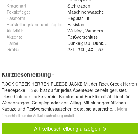
Kragenart
:
Stehkragen
Textilpflege
:
Maschinenwäsche
Passform
:
Regular Fit
Herstellungsland und -region
:
Pakistan
Aktivität
:
Walking, Wandern
Akzente
:
Reißverschluss
Farbe
:
Größe
:
2XL, 3XL, 4XL, 5XL, L, M, S und XL
Kurzbeschreibung
*
ROCK CREEK HERREN FLEECE JACKE Mit der Rock Creek Herren
Fleecejacke H-390 bist du für jedes Abenteuer perfekt gerüstet.
Diese Outdoor-Jacke vereint Komfort und Funktionalität, ideal für
Wanderungen, Camping oder den Alltag. Mit einer gemütlichen
Kapuze und Reißverschlusstaschen bietet sie ausreiche
... Mehr
* maschinell aus der Artikelbeschreibung erstellt
Artikelbeschreibung anzeigen