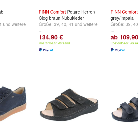
ab
FINN
Comfort
Petare Herren
FINN
Comfort
Clog braun Nubukleder
grey/Impala
1
und
weitere
Größe:
39
,
40
,
41
und
weitere
Größe:
39
,
40
...
...
134,90 €
ab 109,90
Kostenloser Versand
Kostenloser Vers