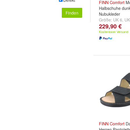
Defekt
FINN
Comfort
Mo
Halbschuhe dunk
Finden
Nubukleder
Größe:
UK 6
,
UK
229,90 €
und
weitere ...
Kostenloser Versand
FINN
Comfort
Da
Herren Pantolette