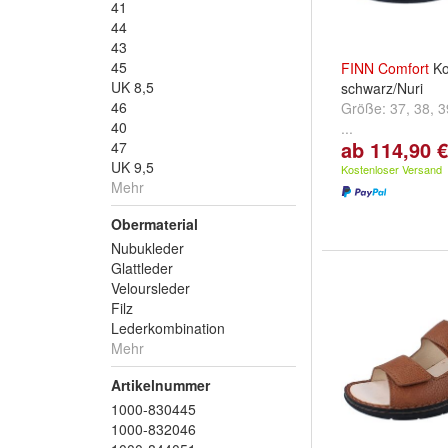
41
44
43
45
FINN
Comfort
Ko
UK 8,5
schwarz/Nuri
46
Größe:
37
,
38
,
3
40
...
ab 114,90 €
47
UK 9,5
Kostenloser Versand
Mehr
Obermaterial
Nubukleder
Glattleder
Veloursleder
Filz
Lederkombination
Mehr
Artikelnummer
1000-830445
1000-832046