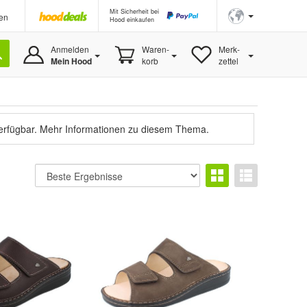
Mit Sicherheit bei
en
Hood einkaufen
Anmelden
Waren-
Merk-
Mein Hood
korb
zettel
verfügbar.
Mehr Informationen zu diesem Thema.