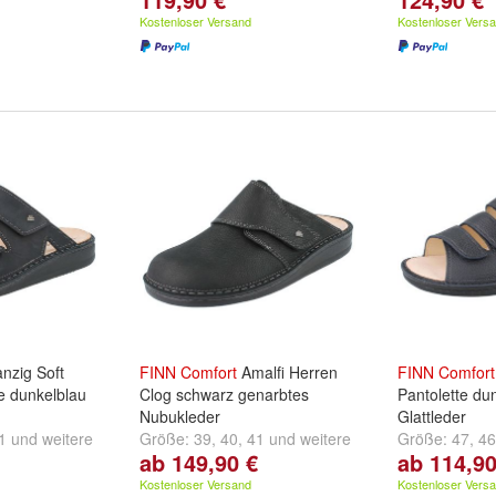
Kostenloser Versand
Kostenloser Vers
nzig Soft
FINN
Comfort
Amalfi Herren
FINN
Comfort
e dunkelblau
Clog schwarz genarbtes
Pantolette du
Nubukleder
Glattleder
1
und
weitere
Größe:
39
,
40
,
41
und
weitere
Größe:
47
,
46
ab 149,90 €
ab 114,90
...
...
Kostenloser Versand
Kostenloser Vers