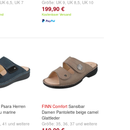
UK 6,5
,
UK 7
Größe:
UK 9
,
UK 8,5
,
UK 10
199,90 €
.
und
weitere ...
and
Kostenloser Versand
Psara Herren
FINN
Comfort
Sansibar
au marine
Damen Pantolette beige camel
Glattleder
,
41
und
weitere
Größe:
35
,
36
,
37
und
weitere
119,90 €
...