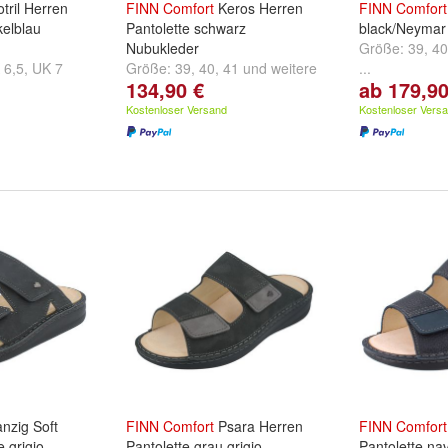
tril Herren
FINN
Comfort
Keros Herren
FINN
Comfort
elblau
Pantolette schwarz
black/Neymar
Nubukleder
Größe:
39
,
40
 6,5
,
UK 7
Größe:
39
,
40
,
41
und
weitere
...
134,90 €
ab 179,90
...
Kostenloser Versand
Kostenloser Vers
nzig Soft
FINN
Comfort
Psara Herren
FINN
Comfort
 grigio
Pantolette grau grigio
Pantolette na