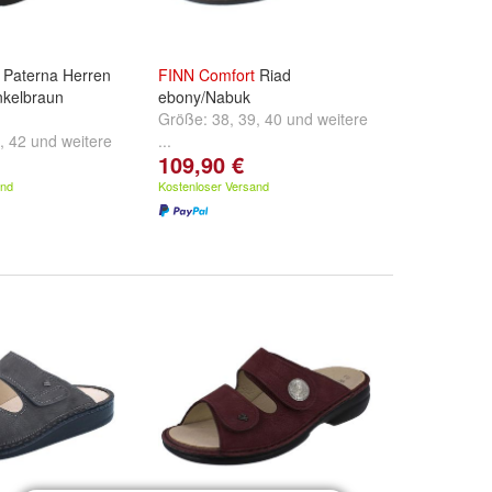
Paterna Herren
FINN
Comfort
Riad
nkelbraun
ebony/Nabuk
Größe:
38
,
39
,
40
und
weitere
,
42
und
weitere
...
109,90 €
and
Kostenloser Versand