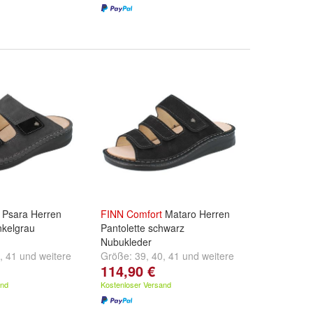
Psara Herren
FINN
Comfort
Mataro Herren
nkelgrau
Pantolette schwarz
Nubukleder
,
41
und
weitere
Größe:
39
,
40
,
41
und
weitere
114,90 €
...
and
Kostenloser Versand