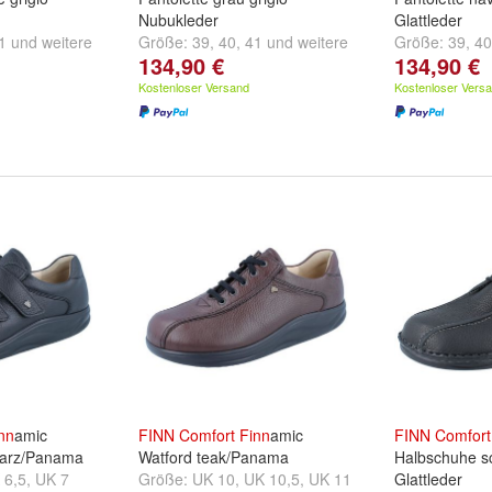
Nubukleder
Glattleder
1
und
weitere
Größe:
39
,
40
,
41
und
weitere
Größe:
39
,
40
134,90 €
134,90 €
...
...
Kostenloser Versand
Kostenloser Vers
nn
amic
FINN
Comfort
Finn
amic
FINN
Comfort
arz/Panama
Watford teak/Panama
Halbschuhe s
 6,5
,
UK 7
Größe:
UK 10
,
UK 10,5
,
UK 11
Glattleder