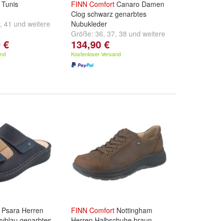
Tunis
FINN
Comfort
Canaro Damen
Clog schwarz genarbtes
,
41
und
weitere
Nubukleder
Größe:
36
,
37
,
38
und
weitere
 €
134,90 €
...
and
Kostenloser Versand
Psara Herren
FINN
Comfort
Nottingham
vyblau genarbtes
Herren Halbschuhe braun