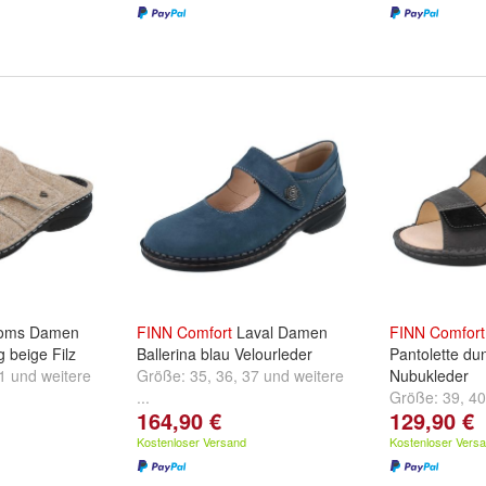
ms Damen
FINN
Comfort
Laval Damen
FINN
Comfort
 beige Filz
Ballerina blau Velourleder
Pantolette du
1
und
weitere
Größe:
35
,
36
,
37
und
weitere
Nubukleder
...
Größe:
39
,
40
164,90 €
129,90 €
...
Kostenloser Versand
Kostenloser Vers