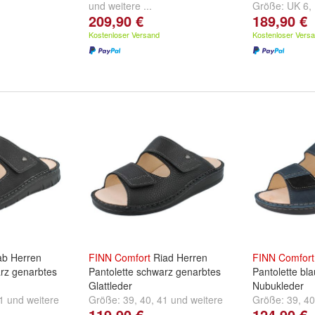
und
weitere ...
Größe:
UK 6
,
209,90 €
189,90 €
und
weitere ..
Kostenloser Versand
Kostenloser Vers
b Herren
FINN
Comfort
Riad Herren
FINN
Comfort
arz genarbtes
Pantolette schwarz genarbtes
Pantolette bl
Glattleder
Nubukleder
1
und
weitere
Größe:
39
,
40
,
41
und
weitere
Größe:
39
,
40
119,90 €
124,90 €
...
...