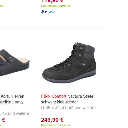
and
Kostenloser Versand
Korfu Herren
FINN
Comfort
Navarra Stiefel
nkelblau navy
schwarz Nubukleder
Größe:
40
,
41
,
42
und
weitere
,
45
und
weitere
...
 €
249,90 €
and
Kostenloser Versand