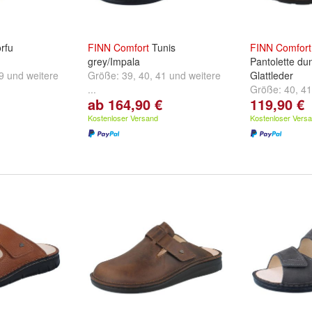
rfu
FINN
Comfort
Tunis
FINN
Comfort
grey/Impala
Pantolette du
9
und
weitere
Größe:
39
,
40
,
41
und
weitere
Glattleder
...
Größe:
40
,
41
ab 164,90 €
119,90 €
...
Kostenloser Versand
Kostenloser Vers