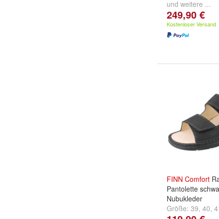
und
weitere ...
249,90 €
Kostenloser Versand
FINN
Comfort
Ra
Pantolette schw
Nubukleder
Größe:
39
,
40
,
4
119,90 €
...