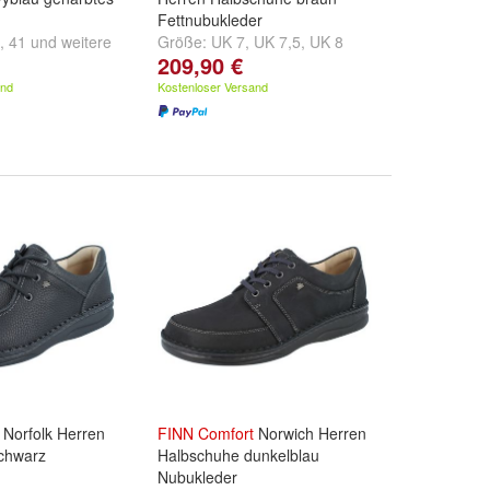
Fettnubukleder
,
41
und
weitere
Größe:
UK 7
,
UK 7,5
,
UK 8
209,90 €
und
weitere ...
and
Kostenloser Versand
Norfolk Herren
FINN
Comfort
Norwich Herren
chwarz
Halbschuhe dunkelblau
Nubukleder