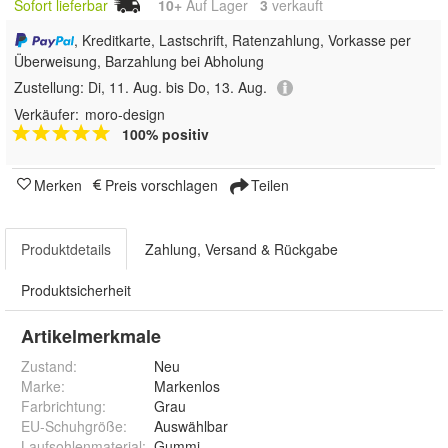
Sofort lieferbar
10+
Auf Lager
3
 verkauft
, Kreditkarte, Lastschrift, Ratenzahlung, Vorkasse per
Überweisung, Barzahlung bei Abholung
Zustellung:
Di, 11. Aug. bis Do, 13. Aug.
Verkäufer:
moro-design
100% positiv
Merken
Preis vorschlagen
Teilen
Produktdetails
Zahlung, Versand & Rückgabe
Produktsicherheit
Artikelmerkmale
Zustand:
Neu
Marke:
Markenlos
Farbrichtung
:
Grau
EU-Schuhgröße
:
Auswählbar
Laufsohlenmaterial
:
Gummi