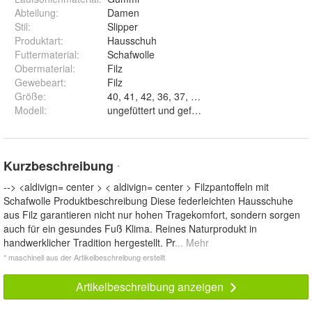
Abteilung
:
Damen
Stil
:
Slipper
Produktart
:
Hausschuh
Futtermaterial
:
Schafwolle
Obermaterial
:
Filz
Gewebeart
:
Filz
Größe
:
40, 41, 42, 36, 37, 38 und 39
Modell
:
ungefüttert und gefüttert
Kurzbeschreibung
*
--> <aldivign= center > < aldivign= center > Filzpantoffeln mit
Schafwolle Produktbeschreibung Diese federleichten Hausschuhe
aus Filz garantieren nicht nur hohen Tragekomfort, sondern sorgen
auch für ein gesundes Fuß Klima. Reines Naturprodukt in
handwerklicher Tradition hergestellt. Pr
... Mehr
* maschinell aus der Artikelbeschreibung erstellt
Artikelbeschreibung anzeigen