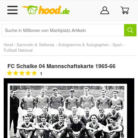
Hood
›
Sammeln & Seltenes
›
Autogramme & Autographen
›
Sport
›
Fußball National
FC Schalke 04 Mannschaftskarte 1965-66
1