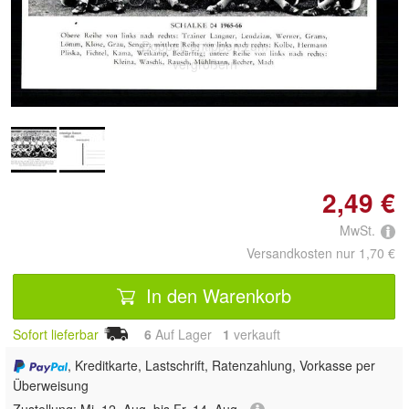
Doppelt antippen zum
vergrößern
2,49 €
MwSt.
Versandkosten nur 1,70 €
In den Warenkorb
Sofort lieferbar
6
Auf Lager
1
 verkauft
, Kreditkarte, Lastschrift, Ratenzahlung, Vorkasse per
Überweisung
Zustellung:
Mi, 12. Aug. bis Fr, 14. Aug.