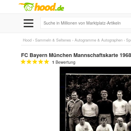
Hood
›
Sammeln & Seltenes
›
Autogramme & Autographen
›
Sp
FC Bayern München Mannschaftskarte 1968
1
Bewertung