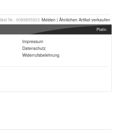
tikel Nr.:
0089855923
Melden
|
Ähnlichen
Artikel verkaufen
Platin
Impressum
Datenschutz
Widerrufsbelehrung