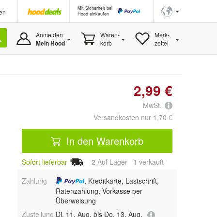
Mit Sicherheit bei
en
Hood einkaufen
Anmelden
Waren-
Merk-
Mein Hood
korb
zettel
2,99 €
MwSt.
Versandkosten nur 1,70 €
In den Warenkorb
Sofort lieferbar
2
Auf Lager
1
 verkauft
Zahlung
, Kreditkarte, Lastschrift,
Ratenzahlung, Vorkasse per
Überweisung
Zustellung
Di, 11. Aug. bis Do, 13. Aug.