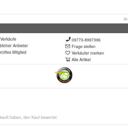
Ar
Verkäufe
09773-8997396
lich
er Anbieter
Frage stellen
rüft
es Mitglied
Verkäufer merken
Alle Artikel
kauft haben, den Kauf bewertet.