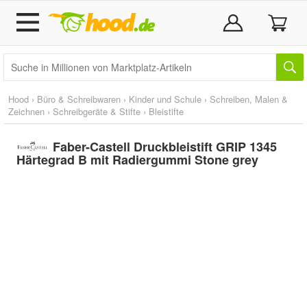
Hood
›
Büro & Schreibwaren
›
Kinder und Schule
›
Schreiben, Malen &
Zeichnen
›
Schreibgeräte & Stifte
›
Bleistifte
Faber-Castell Druckbleistift GRIP 1345
Härtegrad B mit Radiergummi Stone grey