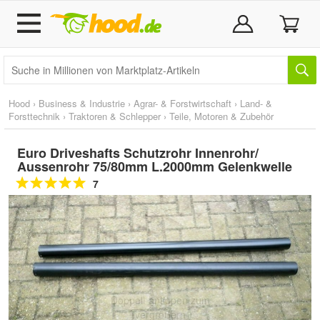
Hood
›
Business & Industrie
›
Agrar- & Forstwirtschaft
›
Land- &
Forsttechnik
›
Traktoren & Schlepper
›
Teile, Motoren & Zubehör
Euro Driveshafts Schutzrohr Innenrohr/
Aussenrohr 75/80mm L.2000mm Gelenkwelle
7
Doppelt antippen zum
vergrößern