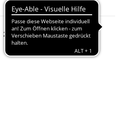
Länge
:
1000mm