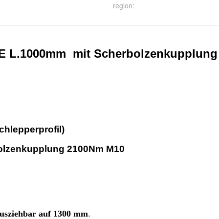
region
: