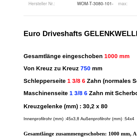
Hersteller Nr.:
WOM-T-3080-101-
max
: