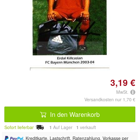
Doppelt antippen zum
vergrößern
3,19 €
MwSt.
Versandkosten nur 1,70 €
In den Warenkorb
Sofort lieferbar
1
Auf Lager
1
 verkauft
, Kreditkarte, Lastschrift, Ratenzahlung, Vorkasse per