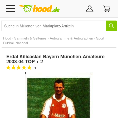
Hood
›
Sammeln & Seltenes
›
Autogramme & Autographen
›
Sport
›
Fußball National
Erdal Kilicaslan Bayern München-Amateure
2003-04 TOP + 2
1