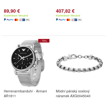
89,90 €
407,82 €
Kostenloser Versand
Kostenloser Versand
- 70%
Herrenarmbanduhr - Armani
Módní pánský ocelový
AR1811
náramek AXG0045040