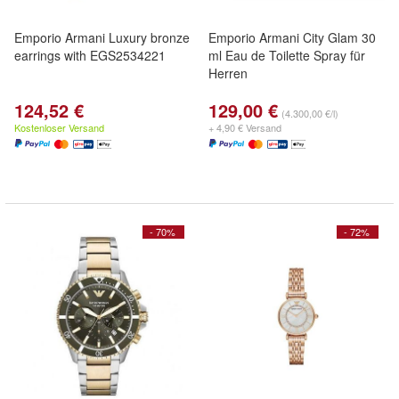
Emporio Armani Luxury bronze
Emporio Armani City Glam 30
earrings with EGS2534221
ml Eau de Toilette Spray für
Herren
124,52 €
129,00 €
(4.300,00 €/l)
Kostenloser Versand
+ 4,90 € Versand
- 70%
- 72%