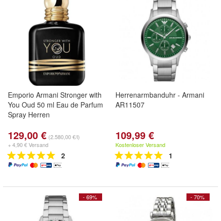
Emporio Armani Stronger with
Herrenarmbanduhr - Armani
You Oud 50 ml Eau de Parfum
AR11507
Spray Herren
129,00 €
109,99 €
(2.580,00 €/l)
+ 4,90 € Versand
Kostenloser Versand
2
1
- 69%
- 70%