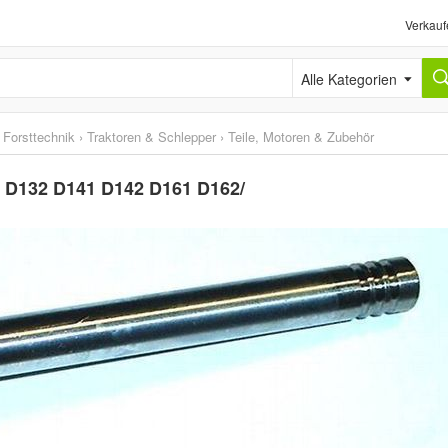
Verkauf
Alle Kategorien
 Forsttechnik
›
Traktoren & Schlepper
›
Teile, Motoren & Zubehör
31 D132 D141 D142 D161 D162/