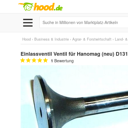
Hood
›
Business & Industrie
›
Agrar- & Forstwirtschaft
›
Land- &
Einlassventil Ventil für Hanomag (neu) D1
1
Bewertung