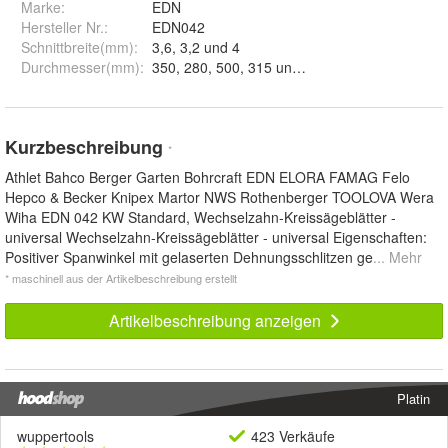
Marke:
EDN
Hersteller Nr.:
EDN042
Schnittbreite(mm)
:
3,6, 3,2 und 4
Durchmesser(mm)
:
350, 280, 500, 315 und 450
Kurzbeschreibung
*
Athlet Bahco Berger Garten Bohrcraft EDN ELORA FAMAG Felo
Hepco & Becker Knipex Martor NWS Rothenberger TOOLOVA Wera
Wiha EDN 042 KW Standard, Wechselzahn-Kreissägeblätter -
universal Wechselzahn-Kreissägeblätter - universal Eigenschaften:
Positiver Spanwinkel mit gelaserten Dehnungsschlitzen ge
... Mehr
* maschinell aus der Artikelbeschreibung erstellt
Artikelbeschreibung anzeigen
Platin
wuppertools
423 Verkäufe