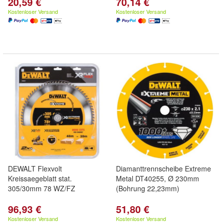
20,59 €
70,14 €
Kostenloser Versand
Kostenloser Versand
DEWALT Flexvolt
Diamanttrennscheibe Extreme
Kreissaegeblatt stat.
Metal DT40255, Ø 230mm
305/30mm 78 WZ/FZ
(Bohrung 22,23mm)
96,93 €
51,80 €
Kostenloser Versand
Kostenloser Versand