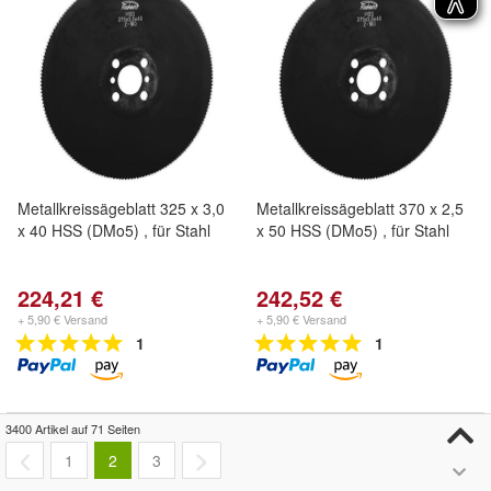
Metallkreissägeblatt 325 x 3,0
Metallkreissägeblatt 370 x 2,5
x 40 HSS (DMo5) , für Stahl
x 50 HSS (DMo5) , für Stahl
224,21 €
242,52 €
+ 5,90 € Versand
+ 5,90 € Versand
1
1
3400 Artikel auf 71 Seiten
1
2
3