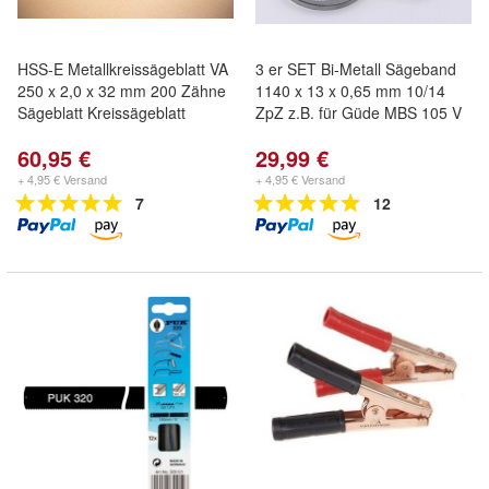
HSS-E Metallkreissägeblatt VA
3 er SET Bi-Metall Sägeband
250 x 2,0 x 32 mm 200 Zähne
1140 x 13 x 0,65 mm 10/14
Sägeblatt Kreissägeblatt
ZpZ z.B. für Güde MBS 105 V
60,95 €
29,99 €
+ 4,95 € Versand
+ 4,95 € Versand
7
12