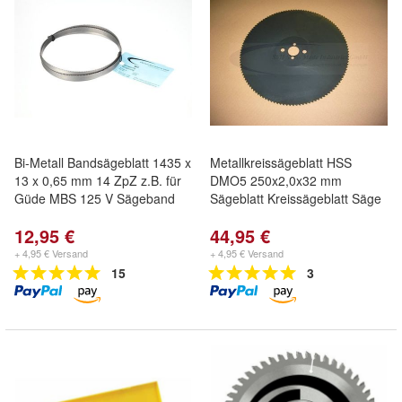
Bi-Metall Bandsägeblatt 1435 x
Metallkreissägeblatt HSS
13 x 0,65 mm 14 ZpZ z.B. für
DMO5 250x2,0x32 mm
Güde MBS 125 V Sägeband
Sägeblatt Kreissägeblatt Säge
12,95 €
44,95 €
+ 4,95 € Versand
+ 4,95 € Versand
15
3