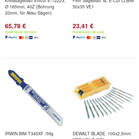
Kreissägeblatt Efficut E-12223,
Fein Sägeblatt SL E-Cut LLBIM
Ø 165mm, 40Z (Bohrung
50x35 VE1
20mm, für Akku-Sägen)
65,78 €
23,41 €
Kostenloser Versand
Kostenloser Versand
IRWIN BIM T345XF /5tlg
DEWALT BLADE. 100x2,5mm