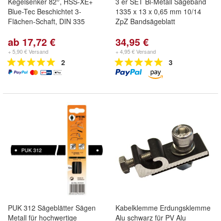
Kegelsenker 82°, HSS-XE+
3 er SET Bi-Metall Sägeband
Blue-Tec Beschichtet 3-
1335 x 13 x 0,65 mm 10/14
Flächen-Schaft, DIN 335
ZpZ Bandsägeblatt
ab 17,72 €
34,95 €
+ 5,90 € Versand
+ 4,95 € Versand
2
3
PUK 312 Sägeblätter Sägen
Kabelklemme Erdungsklemme
Metall für hochwertige
Alu schwarz für PV Alu