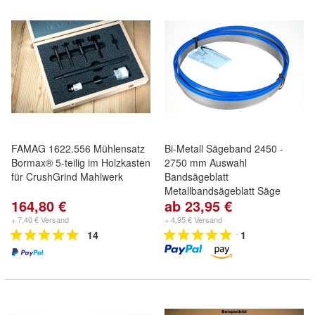
FAMAG 1622.556 Mühlensatz
Bi-Metall Sägeband 2450 -
Bormax® 5-teilig im Holzkasten
2750 mm Auswahl
für CrushGrind Mahlwerk
Bandsägeblatt
Metallbandsägeblatt Säge
164,80 €
ab 23,95 €
+ 7,40 € Versand
+ 4,95 € Versand
14
1