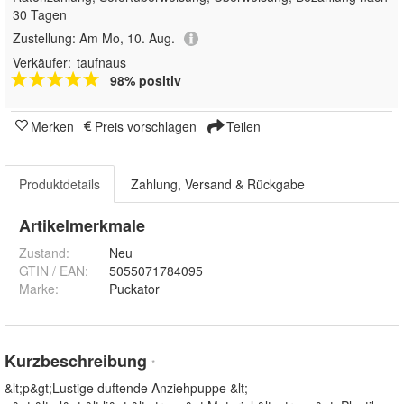
30 Tagen
Zustellung:
Am Mo, 10. Aug.
Verkäufer:
taufnaus
98% positiv
Merken
Preis vorschlagen
Teilen
Produktdetails
Zahlung, Versand & Rückgabe
Artikelmerkmale
Zustand:
Neu
GTIN / EAN:
5055071784095
Marke:
Puckator
Kurzbeschreibung
*
&lt;p&gt;Lustige duftende Anziehpuppe &lt;