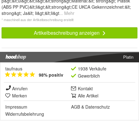
p&gt;&lt;ul&gt;&lt;li&gt;&lt;strong&gt;Material:&lt; strong&gt; Plastik
(ABS PP PVC)&lt;li&gt;&lt;strong&gt;CE UKCA Gekennzeichnet:&lt;
strong&gt; Ja&lt; li&gt;&lt;li&gt
... Mehr
* maschinell aus der Artikelbeschreibung erstellt
Artikelbeschreibung anzeigen
Platin
taufnaus
1938 Verkäufe
98% positiv
Gewerblich
Anrufen
Kontakt
Merken
Alle Artikel
Impressum
AGB
&
Datenschutz
Widerrufsbelehrung