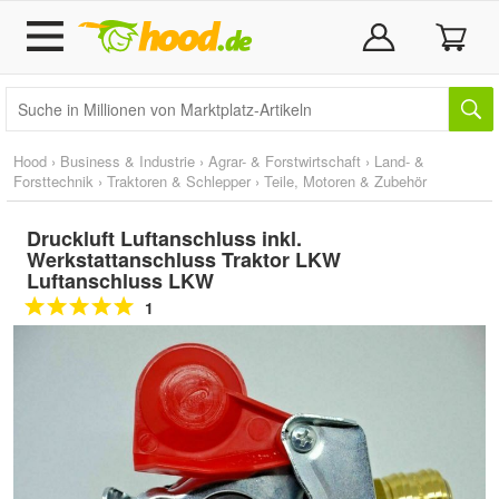
Hood
›
Business & Industrie
›
Agrar- & Forstwirtschaft
›
Land- &
Forsttechnik
›
Traktoren & Schlepper
›
Teile, Motoren & Zubehör
Druckluft Luftanschluss inkl.
Werkstattanschluss Traktor LKW
Luftanschluss LKW
1