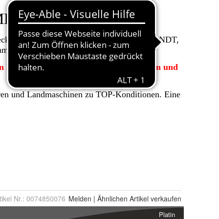
tikel Nr.:
0074850076
Melden
|
Ähnlichen
Artikel verkaufen
Platin