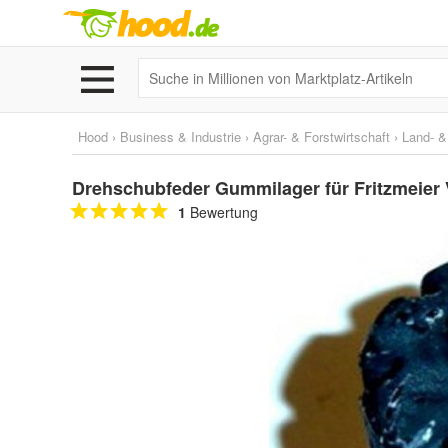
Hood
›
Business & Industrie
›
Agrar- & Forstwirtschaft
›
Land- &
Drehschubfeder Gummilager für Fritzmeier V
1
Bewertung