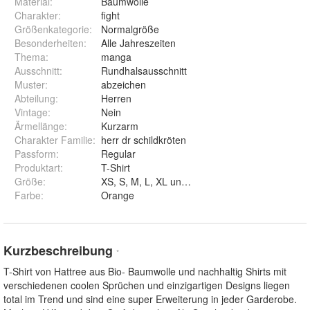
Material
:
Baumwolle
Charakter
:
fight
Größenkategorie
:
Normalgröße
Besonderheiten
:
Alle Jahreszeiten
Thema
:
manga
Ausschnitt
:
Rundhalsausschnitt
Muster
:
abzeichen
Abteilung
:
Herren
Vintage
:
Nein
Ärmellänge
:
Kurzarm
Charakter Familie
:
herr dr schildkröten
Passform
:
Regular
Produktart
:
T-Shirt
Größe
:
XS, S, M, L, XL und XXL
Farbe
:
Orange
Kurzbeschreibung
*
T-Shirt von Hattree aus Bio- Baumwolle und nachhaltig Shirts mit
verschiedenen coolen Sprüchen und einzigartigen Designs liegen
total im Trend und sind eine super Erweiterung in jeder Garderobe.