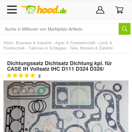
Hood
›
Business & Industrie
›
Agrar- & Forstwirtschaft
›
Land- &
Forsttechnik
›
Traktoren & Schlepper
›
Teile, Motoren & Zubehör
Dichtungssatz Dichtsatz Dichtung kpl. für
CASE IH Vollsatz IHC D111 D324 D326/
2
Doppelt antippen zum