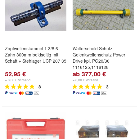
Zapfwellenstummel 1 3/8 6
Walterscheid Schutz,
Zahn 300mm beidseitig mit
Gelenkwellenschutz Power
Schaft + Stehlager UCP 207 35
Drive kpl. PG20/30
1116125,1116128
52,95 €
ab 377,00 €
+ 8,00 € Versand
+ 8,00 € Versand
8
3