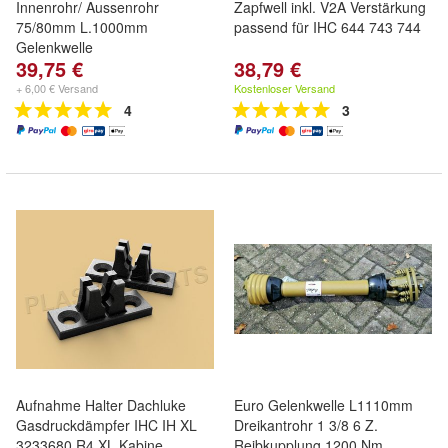
Innenrohr/ Aussenrohr
Zapfwell inkl. V2A Verstärkung
75/80mm L.1000mm
passend für IHC 644 743 744
Gelenkwelle
39,75 €
38,79 €
+ 6,00 € Versand
Kostenloser Versand
4
3
Aufnahme Halter Dachluke
Euro Gelenkwelle L1110mm
Gasdruckdämpfer IHC IH XL
Dreikantrohr 1 3/8 6 Z.
3233680 R4 XL Kabine
Reibkupplung 1200 Nm