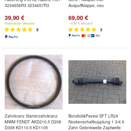
3234656R3 3234657R3
Auspuffklappe, neu
39,90 €
69,00 €
Kostenloser Versand
+ 6,90 € Versand
5
3
Zahnkranz Starterzahnkranz
Bondioli&Pavesi SFT LR24
MWM FENDT AKD210,5 D208
Nockenschaltkupplung 1 3/4 6
D308 KD110,5 KD1105
Zahn Gelenkwelle Zapfwelle