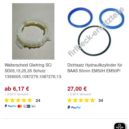
Walterscheid Gleitring SC/
Dichtsatz Hydraulikzylinder für
SD05,15,25,35 Schutz
BAAS 50mm EM50H EM50P/
1359005,1087279,1087276;1342315
ab 6,17 €
27,00 €
+ 3,50 € Versand
+ 5,90 € Versand
24
34