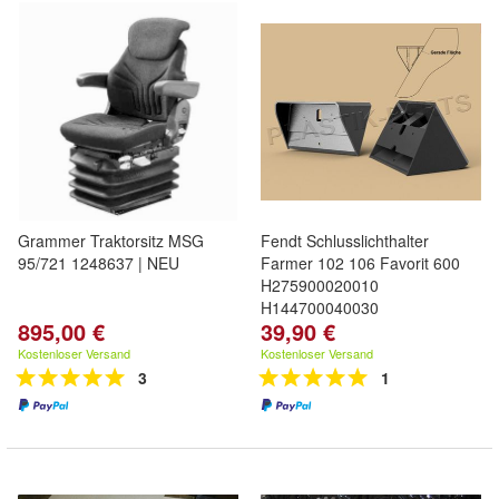
Grammer Traktorsitz MSG
Fendt Schlusslichthalter
95/721 1248637 | NEU
Farmer 102 106 Favorit 600
H275900020010
H144700040030
895,00 €
39,90 €
Kostenloser Versand
Kostenloser Versand
3
1