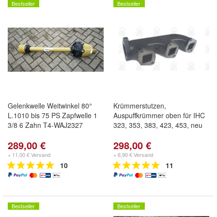
Bestseller
Bestseller
Gelenkwelle Weitwinkel 80°
Krümmerstutzen,
L.1010 bis 75 PS Zapfwelle 1
Auspuffkrümmer oben für IHC
3/8 6 Zahn T4-WAJ2327
323, 353, 383, 423, 453, neu
289,00 €
298,00 €
+ 11,00 € Versand
+ 6,90 € Versand
10
11
Bestseller
Bestseller