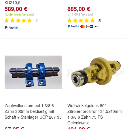
KD210,5
589,00 €
885,00 €
Kostenloser Versand
+ 11,00 € Versand
1
5
Zapfwellenstummel 1 3/8 6
Weitwinkelgelenk 80°
Zahn 300mm beidseitig mit
Zitronenprofilrohr 34,5x40mm
Schaft + Stehlager UCP 207 35
1 3/8 6 Zahn 75 PS
Gelenkwelle
67,85 €
194,00 €