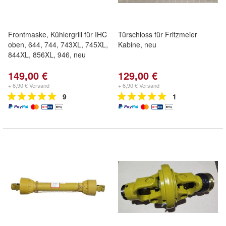
Frontmaske, Kühlergrill für IHC
Türschloss für Fritzmeier
oben, 644, 744, 743XL, 745XL,
Kabine, neu
844XL, 856XL, 946, neu
149,00 €
129,00 €
+ 6,90 € Versand
+ 6,90 € Versand
9
1