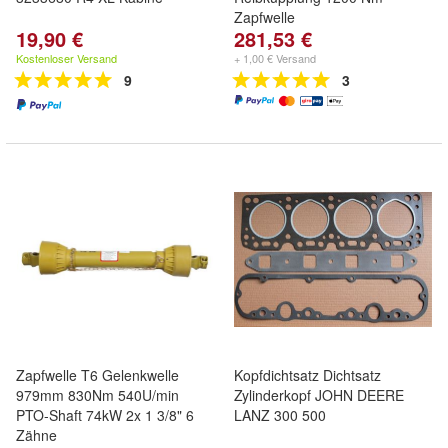
Zapfwelle
19,90 €
281,53 €
Kostenloser Versand
+ 1,00 € Versand
9
3
Zapfwelle T6 Gelenkwelle
Kopfdichtsatz Dichtsatz
979mm 830Nm 540U/min
Zylinderkopf JOHN DEERE
PTO-Shaft 74kW 2x 1 3/8" 6
LANZ 300 500
Zähne