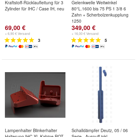
Kraftstoff-Rücklaufleitung für 3
Gelenkwelle Weitwinkel
Zylinder für IHC / Case IH, neu
80°L.1600 bis 75 PS 1 3/8 6
Zahn + Scherbolzenkupplung
1250
69,00 €
349,00 €
+ 6,90 € Versand
+ 16,00 € Versand
3
5
Lampenhalter Blinkerhalter
Schalldämpfer Deutz, 05 / 06
Halterung IHC XL Kabine ROT
Serie , Auspuff inkl.