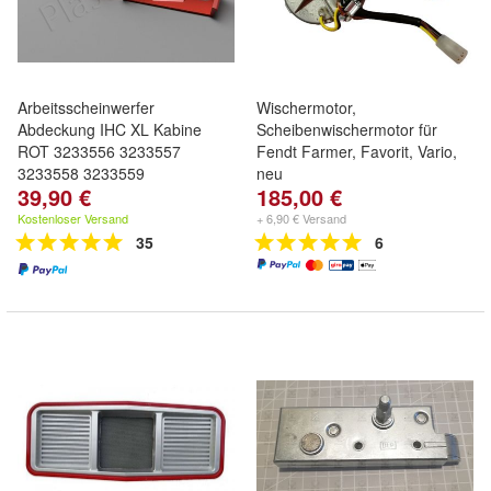
Arbeitsscheinwerfer
Wischermotor,
Abdeckung IHC XL Kabine
Scheibenwischermotor für
ROT 3233556 3233557
Fendt Farmer, Favorit, Vario,
3233558 3233559
neu
39,90 €
185,00 €
Kostenloser Versand
+ 6,90 € Versand
35
6