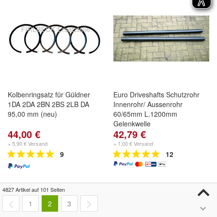
Kolbenringsatz für Güldner
Euro Driveshafts Schutzrohr
1DA 2DA 2BN 2BS 2LB DA
Innenrohr/ Aussenrohr
95,00 mm (neu)
60/65mm L.1200mm
Gelenkwelle
44,00 €
42,79 €
+ 5,90 € Versand
+ 1,00 € Versand
9
12
4827 Artikel auf 101 Seiten
1
2
3