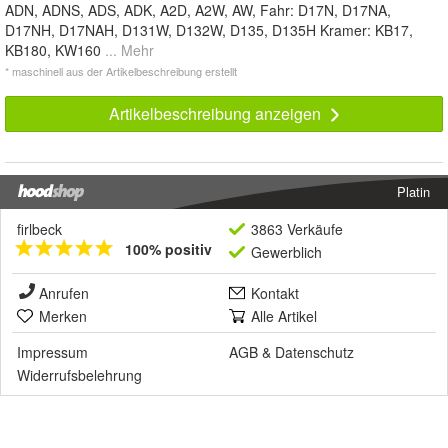
ADN, ADNS, ADS, ADK, A2D, A2W, AW, Fahr: D17N, D17NA,
D17NH, D17NAH, D131W, D132W, D135, D135H Kramer: KB17,
KB180, KW160
... Mehr
* maschinell aus der Artikelbeschreibung erstellt
Artikelbeschreibung anzeigen
Platin
firlbeck
3863 Verkäufe
100% positiv
Gewerblich
Anrufen
Kontakt
Merken
Alle Artikel
Impressum
AGB
&
Datenschutz
Widerrufsbelehrung