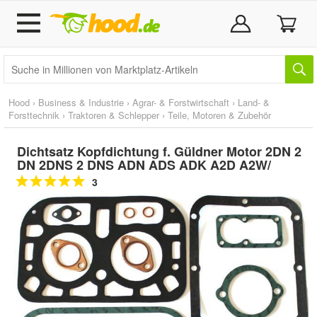
Hood
›
Business & Industrie
›
Agrar- & Forstwirtschaft
›
Land- &
Forsttechnik
›
Traktoren & Schlepper
›
Teile, Motoren & Zubehör
Dichtsatz Kopfdichtung f. Güldner Motor 2DN 2
DN 2DNS 2 DNS ADN ADS ADK A2D A2W/
3