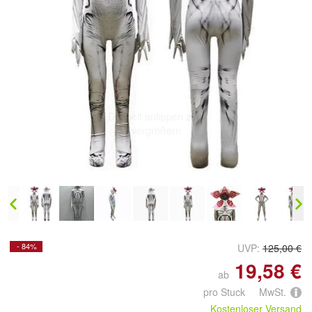
Doppelt antippen zum
vergrößern
- 84%
UVP:
125,00 €
19,58 €
ab
pro Stuck MwSt.
Kostenloser Versand