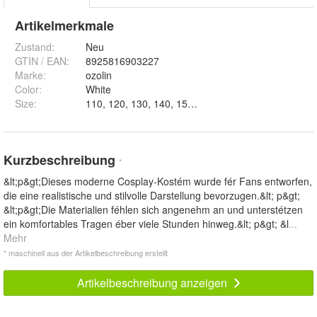
Artikelmerkmale
Zustand:
Neu
GTIN / EAN:
8925816903227
Marke:
ozolin
Color
:
White
Size
:
110, 120, 130, 140, 150, 160, 170, 180 und 190
Kurzbeschreibung
*
&lt;p&gt;Dieses moderne Cosplay-Kostém wurde fér Fans entworfen,
die eine realistische und stilvolle Darstellung bevorzugen.&lt; p&gt;
&lt;p&gt;Die Materialien féhlen sich angenehm an und unterstétzen
ein komfortables Tragen éber viele Stunden hinweg.&lt; p&gt; &l
...
Mehr
* maschinell aus der Artikelbeschreibung erstellt
Artikelbeschreibung anzeigen