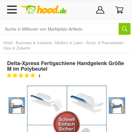
Hood
›
Business & Industrie
›
Medizin & Labor
›
Ärzte- & Praxisbedarf
›
Gips & Zubehör
Delta-Xpress Fertigschiene Handgelenk Größe
M im Polybeutel
1