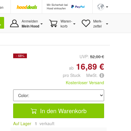
Mit Sicherheit bei
en
Hood einkaufen
Anmelden
Waren-
Merk-
Mein Hood
korb
zettel
- 68%
UVP:
52,00 €
16,89 €
ab
pro Stuck MwSt.
Kostenloser Versand
In den Warenkorb
Auf Lager
1
 verkauft