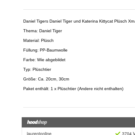
laurentonline
3704 V