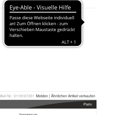
tikel Nr.:
0118167201
Melden
|
Ähnlichen
Artikel verkaufen
Platin
Impressum