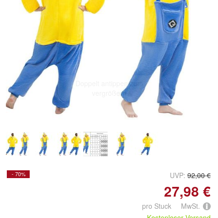
Doppelt antippen zum
vergrößern
- 70%
UVP:
92,00 €
27,98 €
pro Stuck MwSt.
Kostenloser Versand