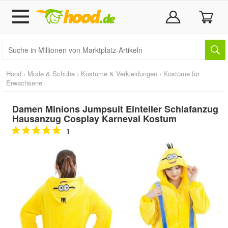
Hood
›
Mode & Schuhe
›
Kostüme & Verkleidungen
›
Kostüme für
Erwachsene
Damen Minions Jumpsuit Einteiler Schlafanzug
Hausanzug Cosplay Karneval Kostum
1