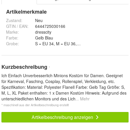
Artikelmerkmale
Zustand:
Neu
GTIN / EAN:
6444725030166
Marke:
dresscity
Farbe
:
Gelb Blau
Grobe
:
S = EU 34, M = EU 36, L = EU 38 und XL = EU 40
Kurzbeschreibung
*
Ich Einfach Unverbesserlich Minions Kostüm für Damen. Geeignet
für Karneval, Fasching, Cosplay, Rollenspiel, Verkleidung, etc.
Spezifikation: Material: Polyester Flanell Farbe: Gelb Tag Größe: S,
M, L, XL Paket enthalten: 1 x Damen Kostüm Hinweis: Aufgrund des
unterschiedlichen Monitors und des Lich
... Mehr
* maschinell aus der Artikelbeschreibung erstellt
Artikelbeschreibung anzeigen