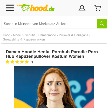
Hood
›
Mode & Schuhe
›
Damenmode
›
Pullover & Cardigans
›
Sweatshirts & Kapuzenjacken
Damen Hoodie Hentai Pornhub Parodie Porn
Hub Kapuzenpullover Kostüm Women
1