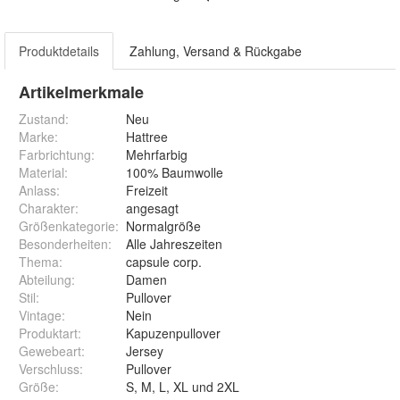
Produktdetails
Zahlung, Versand & Rückgabe
Artikelmerkmale
Zustand:
Neu
Marke:
Hattree
Farbrichtung
:
Mehrfarbig
Material
:
100% Baumwolle
Anlass
:
Freizeit
Charakter
:
angesagt
Größenkategorie
:
Normalgröße
Besonderheiten
:
Alle Jahreszeiten
Thema
:
capsule corp.
Abteilung
:
Damen
Stil
:
Pullover
Vintage
:
Nein
Produktart
:
Kapuzenpullover
Gewebeart
:
Jersey
Verschluss
:
Pullover
Größe
:
S, M, L, XL und 2XL